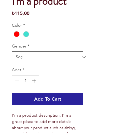
I'm a product
Fiyat
₺115,00
Color
*
Gender
*
Adet
*
Add To Cart
I'm a product description. I'm a 
great place to add more details 
about your product such as sizing, 