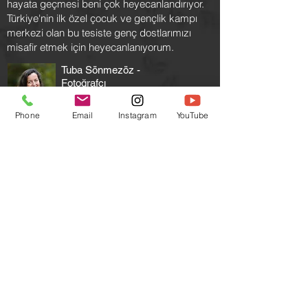
hayata geçmesi beni çok heyecanlandırıyor.
Türkiye'nin ilk özel çocuk ve gençlik kampı
merkezi olan bu tesiste
genç dostlarımızı
misafir etmek için heyecanlanıyorum.
Tuba Sönmezöz -
Fotoğrafçı
Phone
Email
Instagram
YouTube
Çocuklarını kamp ortamında büyüten bir anne
olarak kampın onların gelişimindeki olumlu
etkilerini yakından gözlemledim. Bu atmosferi
daha çok çocuğa ve gence ulaştırmak için
çıktığımız yolda mutlu sona yaklaştık. Kampın
her anını görüntülemek için sabırsızlanıyorum.
BE CAMP NEREDE?